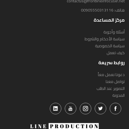
contactus@frontlineinfocusxr.net
هاتف:
00905550313116
مركز المساعدة
أسئلة وأجوبة
سياسة الأحكام والشروط
سياسة الخصوصية
كيف تعمل
روابط سريعة
دعونا نعمل معاً
تواصل معنا
التصوير عند الطلب
المدونة