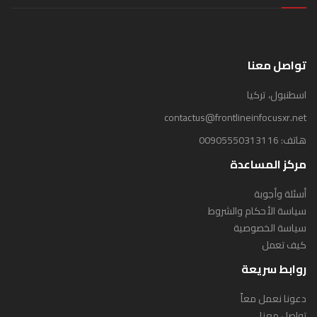
تواصل معنا
اسطنبول، تركيا
contactus@frontlineinfocusxr.net
هاتف:
00905550313116
مركز المساعدة
أسئلة وأجوبة
سياسة الأحكام والشروط
سياسة الخصوصية
كيف تعمل
روابط سريعة
دعونا نعمل معاً
تواصل معنا