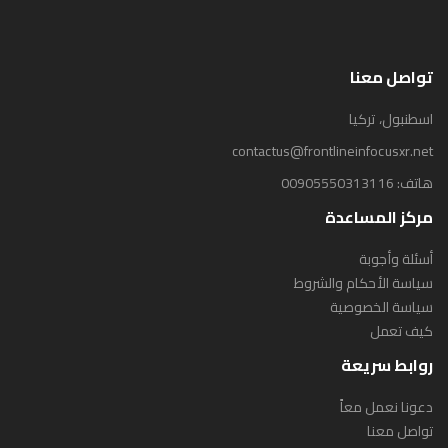
تواصل معنا
اسطنبول، تركيا
contactus@frontlineinfocusxr.net
هاتف:
00905550313116
مركز المساعدة
أسئلة وأجوبة
سياسة الأحكام والشروط
سياسة الخصوصية
كيف تعمل
روابط سريعة
دعونا نعمل معاً
تواصل معنا