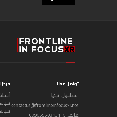
تواصل معنا
مركز 
اسطنبول، تركيا
أسئلة
سياسة
contactus@frontlineinfocusxr.net
سياسة
هاتف:
00905550313116