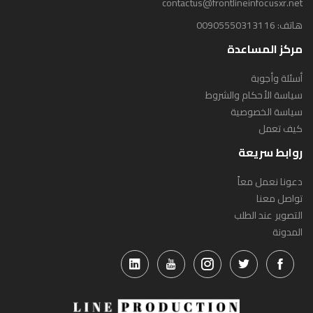
contactus@frontlineinfocusxr.net
هاتف:
00905550313116
مركز المساعدة
أسئلة وأجوبة
سياسة الأحكام والشروط
سياسة الخصوصية
كيف تعمل
روابط سريعة
دعونا نعمل معاً
تواصل معنا
التصوير عند الطلب
المدونة