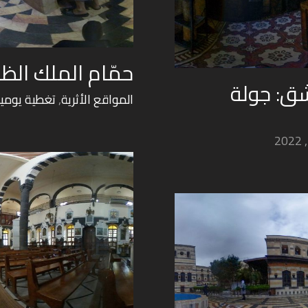
حمّام الملك ال
ق: جولة
المواقع الأثرية
,
تغطية يومي