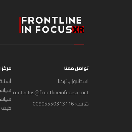
تواصل معنا
مركز 
اسطنبول، تركيا
أسئلة
سياسة
contactus@frontlineinfocusxr.net
سياسة
هاتف:
00905550313116
كيف 