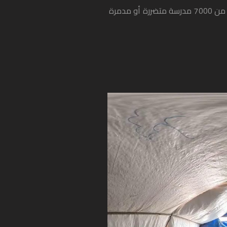
لقد ألحقت الأزمة في سوريا خسائر فادحة بالتعليم. هناك أكثر من 7000 مدرسة متضررة أو مدمرة