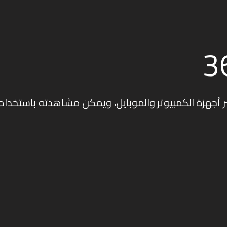
لفيديو بزاوية 360 درجة عبر أجهزة الكمبيوتر والموبايل، ويمكن مشاهدته باست