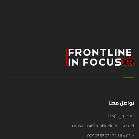
تواصل معنا
اسطنبول، تركيا
contactus@frontlineinfocusxr.net
هاتف:
00905550313116