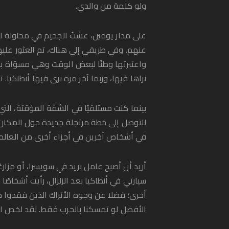
ولو كلمة من والدي.
على مدار يومين، عشتُ الجحيم في محاولة لت
عنهم. وفي طريقي إلى هناك، تم العثور عليهم 
واعتبرتها وطنًا لبعض الوقت وهي مسوّاة بال
نراها فيها، وربما آخر مرة نرى فيها أنطاكي
بينما كنت مستلقيًا في الشقة المؤقتة، ال
للتوصل إلى خطة مرتجلة جديدة حول المكان ال
في أشخاص آخرين في أجزاء أخرى من العالم يحظ
أريد أن أصبح عامل بريد في سويسرا، أو مزارعًا
سيارتي في أنطاكيا بعد الزلزال، رأيت أشخاصً
أخرى؛ فضلا عن وجوه الأتراك الذين فقدوا مد
الأفضل لو تمسكنا بالحرب فقط. لقد لخص الزلزال 12 سنة من الحرب في 