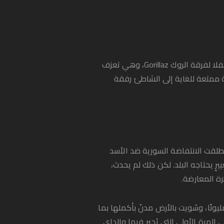
كان صيف عام 2008 في دمشق أفضل فصول الصيف التي يمكن أن أتذكرها في حياتي. في ذلك الوقت، حضرتُ حفلا لفرقة الروك Gorillaz، وهي تعزف
 ممتعة للغاية إلى الشاطئ رفقة
انطلقت الانتفاضة السورية ضد الأسد
ٍ يحتاجه البلد. لكن ذلك لم يحدث،
رة المعارضة.
شهرٍ عديدة، عشنا تحت الحصار، وتحولت الانتفاضة إلى حربٍ طاحنة استمرت 12 عامًا، وأسفرت عن نزوح 13 مليونًا، وسُويت بالأرض مدنٌ بأكملها بما
لمرة الأولى التي يُجبر فيها والداي