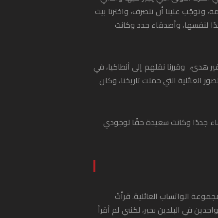
ة، وتوجّب علينا أن نتصرف، واخترنا بيت
يدًا لنفسها، وأصدقاء جدد وكانت
 هدىً، وقررنا نقلهم إلى أنطاكيا، في
ر العائلية التي حملت تاريخنا، وكان
قاء جددًا وكانت سعيدة حقًا لوجودي
الفرنسي لتجهيز ابنتي للذهاب إلى المدرسة ورأيتُ حوالي 100 رسالة على مجموعة الواتساب العائلية. قرأتُ
تواجدين في البلدين بخير، لكنني لم أقرأ