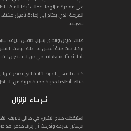
على مغادرة منزلهما، وكانت أيضًا المرة الأول
المزرعة الذي يحتاج إلى إعادة تأهيل مكثف ل
سعيدة.
هناك، مرِض والداي بسبب طقس الريف البارد 
تركيا، حيث كنتُ أعيش في ذلك الوقت. انتقلو
شيئًا ثمينًا استعادته أمي من تحت نيران القنا
كانت تلك هي المرة الثانية التي يضطر فيها 
هناك. أنطاكيا مدينة جميلة قريبة من الساح
ثم جاء الزلزال
الرسائل بسرعة وأدركتُ أن زلزالًا مدمرًا قد ضر