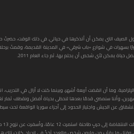
ا بسهرات في شوارع «باب شرقي» في المدينة القديمة، وقمتُ برحلة
 حياة يمكن لأي شخص أن يحلم بها، ثم جاء العام 2011.
إلزامية. وما أن انقضت أربعة أشهر، وبينما كنت لا أزال في التدريب، 
هرين، وأننا سنمضي قدمًا بعدها لنحظى بحياة أفضل ونقطف ثمار تغيير
نشقاق عن الجيش واجتياز الحدود إلى أجزاء سوريا الواقعة تحت سيط
طوال أ
وقتل ما يقرُب من مليون شخص والعدد آخِذٌ في ازدياد. كانت تلك هي ا