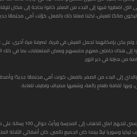
ى التي اضطروا فيها إلى البدء من الصفر. كانوا بحاجة إلى مكان للإقام
يكون صالحًا للعيش، لكننا فعلنا ذلك بالفعل. كوّنت أمي مجتمعًا جد
ولم يكن بإمكانهما تحمل العيش في قرية. تصرفنا مرة أخرى، على غير
ا إلى هناك حاملين معهم ملابسهم وبعض المتعلقات، بما في ذلك الصو
صة من منزلنا في دير الزور.
والداي إلى البدء من الصفر. بالفعل، كونت أمي مجتمعًا جديدًا وأصد
ل، وبها ثقافة طعامٍ رائعة، وشعبها مضياف ولطيف للغاية.
استيقظت صباح الاثنين، في منزلي بالريف 
ب تركيا وسوريا ليلاً بينما كان الجميع نائمين. كان أشقائي الثلاثة الم