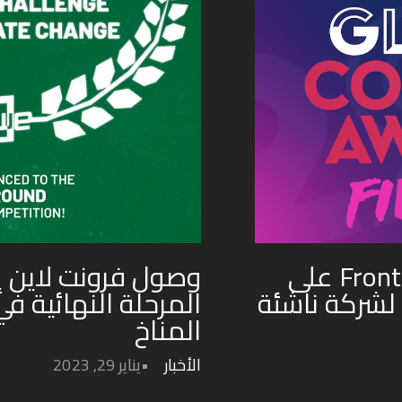
حصول Frontline in Focus XR على
وصول فرونت لاين 
لشركة ناشئة
المناخ
الأخبار
يناير 29, 2023