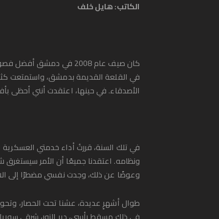
الكاتب: هايل خلف
في القلعة القديمة بدمشق، واستمتعت كثيرً
الأصدقاء. في حينها، اعتقدت أنني أحظى بأفضل
في تلك السنة، قررتُ أداء خدمتي العسكرية ال
ونظامه. اعتقدنا جميعًا أن الأمر سيستغرق ش
وعوضًا عن ذلك، وجدت نفسي مضطرًا إلى الا
في ذلك مسقط رأسي، دير الزور، شرقي سوريا، 