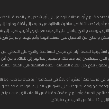
حديد مكانهم أو إمكانية الوصول إلى أي شخص في المدينة. اتخذت قرا
أحياء تحت الأنقاض. سافرتُ بالطائرة من جنيف إلى أضنة ومنها إلى أنط
أرض. وجدت والديّ ينامان على الرصيف مع نازحين آخرين. نظرت إلى ش
ا. تمكن والداي من الحصول على مستنداتِهما وأدويتهما. ولم ينجُ شيء
تي استأجرتها لبضعة أيام في مرسين لمساعدة والديّ على التعافي م
ذي سيذهبون إليه بعد ذلك، وكيفية إيصالهم إلى هناك، و من أين أبد
ون بنوع من الحياة الطبيعية. الحياة الطبيعية هي الحياة الخالية من 
 في فرنسا حيث أعيش، أو نادلًا في شيكاغو؛ أريد حياة بلا حرب، ولا زلازل
ا بوجوه مهزومة؛ إذ توجّب على السوريين، الذين صنعوا حياة جديدة وا
ينتهم الحبيبة وأحبائهم. عقدتُ مقارنة بين الأزمات التي مررت بها 
دقيقتين.